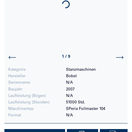
Loading...
1
/
9
Kategorie
Stanzmaschinen
Hersteller
Bobst
Serienname
N/A
Baujahr
2007
Laufleistung (Bögen)
N/A
Laufleistung (Stunden)
51000 Std.
Maschinentyp
SPeria Foilmaster 104
Format
N/A