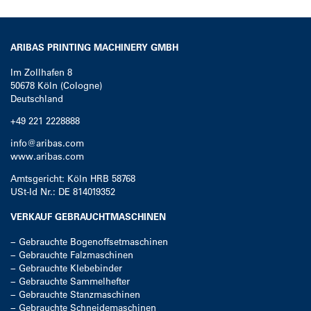
ARIBAS PRINTING MACHINERY GMBH
Im Zollhafen 8
50678
Köln (Cologne)
Deutschland
+49 221 2228888
info@aribas.com
www.aribas.com
Amtsgericht: Köln HRB 58768
USt-Id Nr.: DE 814019352
VERKAUF GEBRAUCHTMASCHINEN
−
Gebrauchte Bogenoffsetmaschinen
−
Gebrauchte Falzmaschinen
−
Gebrauchte Klebebinder
−
Gebrauchte Sammelhefter
−
Gebrauchte Stanzmaschinen
−
Gebrauchte Schneidemaschinen