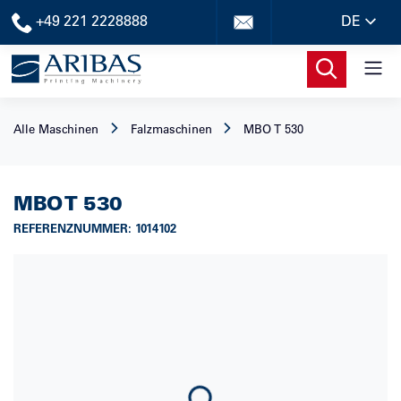
+49 221 2228888
DE
Alle Maschinen
Falzmaschinen
MBO
T 530
MBO
T 530
REFERENZNUMMER
:
1014102
Loading...