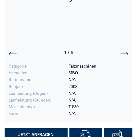
1
/
5
Kategorie
Falzmaschinen
Hersteller
MBO
Serienname
N/A
Baujahr
2008
Laufleistung (Bögen)
N/A
Laufleistung (Stunden)
N/A
Maschinentyp
T 530
Format
N/A
JETZT ANFRAGEN