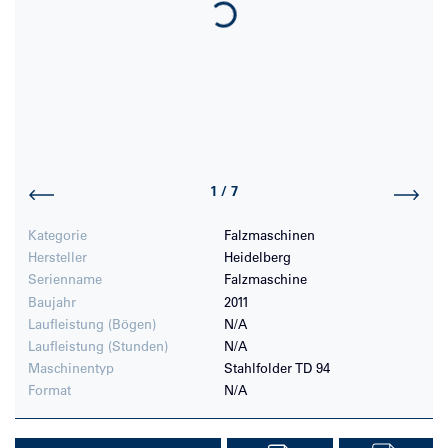
1
/
7
Kategorie
Falzmaschinen
Hersteller
Heidelberg
Serienname
Falzmaschine
Baujahr
2011
Laufleistung (Bögen)
N/A
Laufleistung (Stunden)
N/A
Maschinentyp
Stahlfolder TD 94
Format
N/A